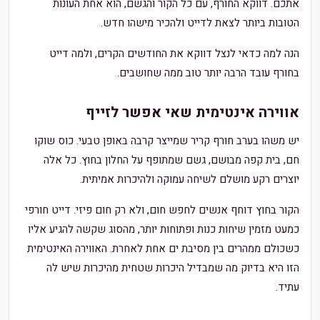
אתכם. דווקא החורף, עם כל הקור והגשם, הוא אחת העונות
הטובות ביותר לצאת לדייט ולהכיר מישהו חדש.
הנה למה כדאי לנצל דווקא את החודשים הקרים, ולמה דייט
בחורף עובד הרבה יותר טוב ממה שחושבים.
אווירה אינטימית שאי אפשר לזייף
יש משהו בערב חורף קריר שמייצר קרבה באופן טבעי. כוס שוקו
חם, בית קפה מבושם, גשם שמתופף על החלון בחוץ. כל אלה
יוצרים רקע מושלם לשיחה עמוקה ולהיכרות אמיתית.
הקור בחוץ דוחף אנשים לחפש חום, ולא רק חום פיזי. דייט חורפי
כמעט מזמין שיחות כנות ופתוחות יותר, מהסוג שקשה להגיע אליו
כשכולם ממהרים בין מסיבת ים אחת לאחרת. האווירה האינטימית
הזו היא בדיוק מה שמבדיל היכרות שטחית מהיכרות שיש לה
עתיד.