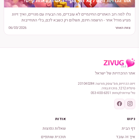
אתר הכרויות חינם ללא דמי מנוי - האם זה באמת קיים?
גלו למה רוב האתרים החינמיים לא עובדים, מה הבעיה עם מנויים, ואיך זיווג
מציע מודל אחר - הרשמה חינם, תשלום רק כשבא לכם, בלי התחייבות
חודשית.
צוות האתר
06/03/2026
אתר ההכרויות של ישראל
זיווג הכרויות, מס' עוסק מורשה 201040284
סיגלית 1212, מזכרת בתיה.
טל' שירות לקוחות: 053-400-6351
ניווט
אודות
דף הבית
שאלות נפוצות
איך זה עובד
תוכנית שותפים