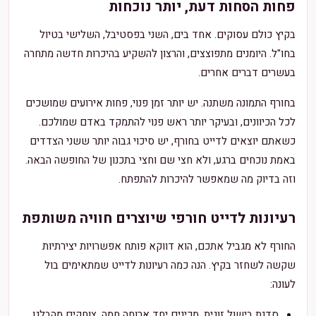
פחות הסחות דעת, יותר נוכחות
בקיץ כולם עסוקים. אחד בים, השני בפסטיבל, השלישי בטיול
בחו"ל. היומנים מתפוצצים, והרצון להשקיע בהיכרות חדשה מתחרה
בעשרים דברים אחרים.
בחורף התמונה משתנה. יש יותר זמן פנוי, פחות אירועים שמושכים
לכל הכיוונים, ובעיקר יותר ראש פנוי להתמקד באדם שמולכם.
כשאתם יוצאים לדייט בחורף, יש סיכוי גבוה יותר ששני הצדדים
באמת נוכחים ברגע, ולא חצי שם וחצי בתכנון של החופשה הבאה.
וזה בדיוק מה שמאפשר להיכרות להתפתח.
רעיונות לדייט חורפי שיוצרים חוויה משותפת
החורף לא מגביל אתכם, הוא דווקא פותח אפשרויות יצירתיות
שקשה לשחזר בקיץ. הנה כמה רעיונות לדייט שמתאימים בול
לעונה:
סדנת בישול זוגית. מכינים יחד ארוחה חמה, צוחקים מהבלגן,