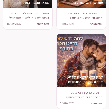
שמושך תשומת לב
מצאו אהבה באתר
הפרופיל שלכם הוא הרושם
נועה ויונתן נרשמו לאתר באותו
הראשוני. הנה איך לגרום לו
שבוע ולא ציפו למצוא אהבה כל
לבלוט מתוך אלפי פרופילים
כך מהר. הנה הסיפור שלהם.
צוות האתר
18/02/2025
צוות האתר
15/02/2025
אחרים.
למה כדאי לצאת לדייט
דווקא בחורף. היתרונות
שאף אחד לא סיפר לכם
חושבים שהקיץ הוא עונת
ההכרויות? דווקא דייט בחורף
מציע אווירה אינטימית, פחות
צוות האתר
10/02/2025
הסחות דעת ורעיונות יצירתיים. כל